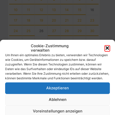
10
11
12
13
14
15
16
17
18
19
20
21
22
23
24
25
26
27
28
29
30
31
1
2
3
4
5
6
Cookie-Zustimmung
Back
verwalten
to
Um Ihnen ein optimales Erlebnis zu bieten, verwenden wir Technologien
calendar
wie Cookies, um Geräteinformationen zu speichern bzw. darauf
days
zuzugreifen. Wenn Sie diesen Technologien zustimmen, können wir
Daten wie das Surfverhalten oder eindeutige IDs auf dieser Website
verarbeiten. Wenn Sie Ihre Zustimmung nicht erteilen oder zurückziehen,
Filter
können bestimmte Merkmale und Funktionen beeinträchtigt werden.
Akzeptieren
Von:
Ablehnen
Bis:
Voreinstellungen anzeigen