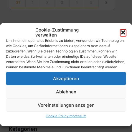
31
1
2
3
4
5
6
Back
to
calendar
days
Cookie-Zustimmung
verwalten
Filter
Um Ihnen ein optimales Erlebnis zu bieten, verwenden wir Technologien
wie Cookies, um Geräteinformationen zu speichern bzw. darauf
zuzugreifen. Wenn Sie diesen Technologien zustimmen, können wir
Daten wie das Surfverhalten oder eindeutige IDs auf dieser Website
Von:
verarbeiten. Wenn Sie Ihre Zustimmung nicht erteilen oder zurückziehen,
können bestimmte Merkmale und Funktionen beeinträchtigt werden.
Akzeptieren
Bis:
Ablehnen
Filter
Voreinstellungen anzeigen
Cookie Policy
Impressum
Kategorien