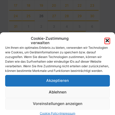
17
18
19
20
21
22
23
24
25
26
27
28
29
30
31
1
2
3
4
5
6
Back
Cookie-Zustimmung
to
verwalten
calendar
Um Ihnen ein optimales Erlebnis zu bieten, verwenden wir Technologien
days
wie Cookies, um Geräteinformationen zu speichern bzw. darauf
zuzugreifen. Wenn Sie diesen Technologien zustimmen, können wir
Filter
Daten wie das Surfverhalten oder eindeutige IDs auf dieser Website
verarbeiten. Wenn Sie Ihre Zustimmung nicht erteilen oder zurückziehen,
können bestimmte Merkmale und Funktionen beeinträchtigt werden.
Von:
Akzeptieren
Ablehnen
Bis:
Voreinstellungen anzeigen
Filter
Cookie Policy
Impressum