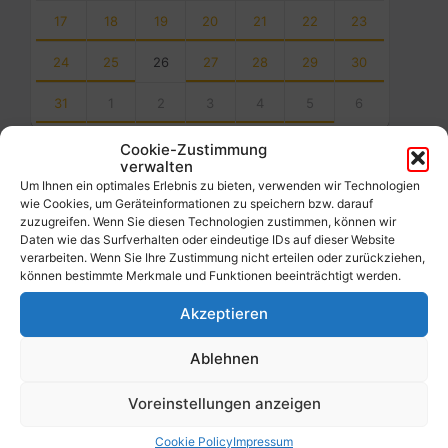
17
18
19
20
21
22
23
24
25
26
27
28
29
30
31
1
2
3
4
5
6
Back
Cookie-Zustimmung
to
verwalten
calendar
Um Ihnen ein optimales Erlebnis zu bieten, verwenden wir Technologien
days
wie Cookies, um Geräteinformationen zu speichern bzw. darauf
zuzugreifen. Wenn Sie diesen Technologien zustimmen, können wir
Filter
Daten wie das Surfverhalten oder eindeutige IDs auf dieser Website
verarbeiten. Wenn Sie Ihre Zustimmung nicht erteilen oder zurückziehen,
können bestimmte Merkmale und Funktionen beeinträchtigt werden.
Von:
Akzeptieren
Ablehnen
Bis:
Voreinstellungen anzeigen
Filter
Cookie Policy
Impressum