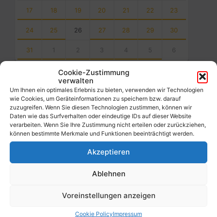
17
18
19
20
21
22
23
24
25
26
27
28
29
30
31
1
2
3
4
5
6
Back
Cookie-Zustimmung
to
verwalten
calendar
Um Ihnen ein optimales Erlebnis zu bieten, verwenden wir Technologien
days
wie Cookies, um Geräteinformationen zu speichern bzw. darauf
zuzugreifen. Wenn Sie diesen Technologien zustimmen, können wir
Filter
Daten wie das Surfverhalten oder eindeutige IDs auf dieser Website
verarbeiten. Wenn Sie Ihre Zustimmung nicht erteilen oder zurückziehen,
können bestimmte Merkmale und Funktionen beeinträchtigt werden.
Von:
Akzeptieren
Ablehnen
Bis:
Voreinstellungen anzeigen
Filter
Cookie Policy
Impressum