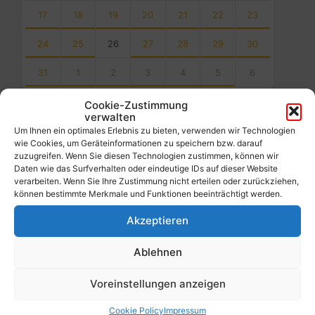
17
18
19
20
21
22
23
24
25
26
27
28
29
30
31
1
2
3
4
5
6
Back
Cookie-Zustimmung
to
verwalten
calendar
Um Ihnen ein optimales Erlebnis zu bieten, verwenden wir Technologien
days
wie Cookies, um Geräteinformationen zu speichern bzw. darauf
zuzugreifen. Wenn Sie diesen Technologien zustimmen, können wir
Filter
Daten wie das Surfverhalten oder eindeutige IDs auf dieser Website
verarbeiten. Wenn Sie Ihre Zustimmung nicht erteilen oder zurückziehen,
können bestimmte Merkmale und Funktionen beeinträchtigt werden.
Von:
Akzeptieren
Ablehnen
Bis:
Voreinstellungen anzeigen
Filter
Cookie Policy
Impressum