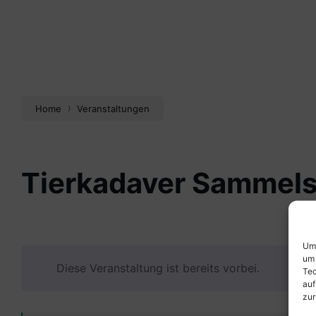
Home
Veranstaltungen
Tierkadaver Sammels
Um 
um 
Diese Veranstaltung ist bereits vorbei.
Tec
auf
zur