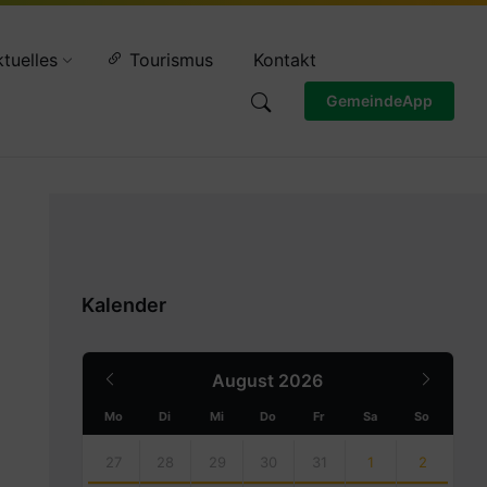
Wettervorschau
tuelles
Tourismus
Kontakt
GemeindeApp
Kalender
Previous
Next
August
2026
Month
Month
Mo
Di
Mi
Do
Fr
Sa
So
Skip
calendar
27
28
29
30
31
1
2
days