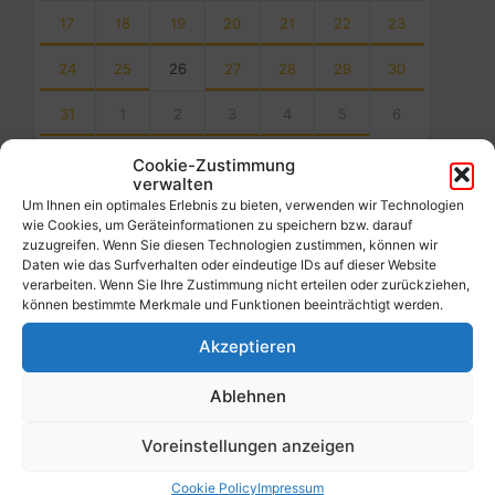
17
18
19
20
21
22
23
24
25
26
27
28
29
30
31
1
2
3
4
5
6
Back
Cookie-Zustimmung
to
verwalten
calendar
Um Ihnen ein optimales Erlebnis zu bieten, verwenden wir Technologien
days
wie Cookies, um Geräteinformationen zu speichern bzw. darauf
zuzugreifen. Wenn Sie diesen Technologien zustimmen, können wir
Filter
Daten wie das Surfverhalten oder eindeutige IDs auf dieser Website
verarbeiten. Wenn Sie Ihre Zustimmung nicht erteilen oder zurückziehen,
können bestimmte Merkmale und Funktionen beeinträchtigt werden.
Von:
Akzeptieren
Ablehnen
Bis:
Voreinstellungen anzeigen
Filter
Cookie Policy
Impressum