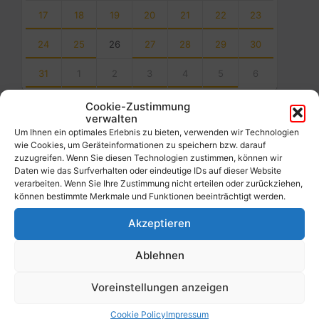
17
18
19
20
21
22
23
24
25
26
27
28
29
30
31
1
2
3
4
5
6
Back
Cookie-Zustimmung
to
verwalten
calendar
Um Ihnen ein optimales Erlebnis zu bieten, verwenden wir Technologien
days
wie Cookies, um Geräteinformationen zu speichern bzw. darauf
zuzugreifen. Wenn Sie diesen Technologien zustimmen, können wir
Filter
Daten wie das Surfverhalten oder eindeutige IDs auf dieser Website
verarbeiten. Wenn Sie Ihre Zustimmung nicht erteilen oder zurückziehen,
können bestimmte Merkmale und Funktionen beeinträchtigt werden.
Von:
Akzeptieren
Ablehnen
Bis:
Voreinstellungen anzeigen
Filter
Cookie Policy
Impressum