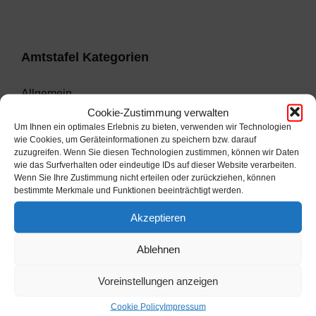
Amtstafel Kategorien
Allgemein
Cookie-Zustimmung verwalten
Finanz
Um Ihnen ein optimales Erlebnis zu bieten, verwenden wir Technologien
wie Cookies, um Geräteinformationen zu speichern bzw. darauf
Sitzungsprotokolle
zuzugreifen. Wenn Sie diesen Technologien zustimmen, können wir Daten
wie das Surfverhalten oder eindeutige IDs auf dieser Website verarbeiten.
2012
Wenn Sie Ihre Zustimmung nicht erteilen oder zurückziehen, können
bestimmte Merkmale und Funktionen beeinträchtigt werden.
2013
Akzeptieren
2014
Ablehnen
2015
Voreinstellungen anzeigen
2016
Cookie Policy
Impressum
2017